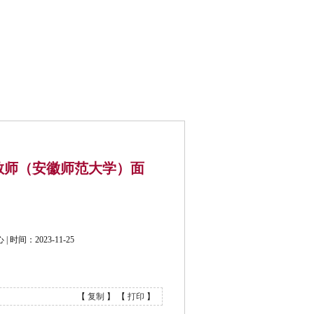
公开招考
联系我们
教师（安徽师范大学）面
间：2023-11-25
【
复制
】 【
打印
】