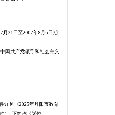
年
7
月
31
日至
200
7
年
8
月
6
日期
护中国共产党领导和社会主义
件详见《
2025
年丹阳市教育
件
1
，
下简称《岗位