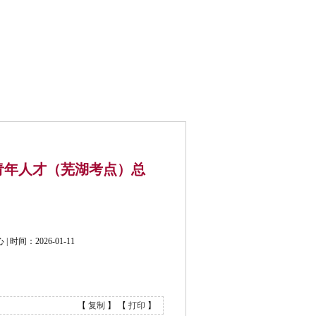
公开招考
联系我们
青年人才（芜湖考点）总
间：2026-01-11
【
复制
】 【
打印
】