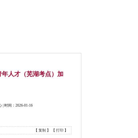
公开招考
联系我们
青年人才（芜湖考点）加
间：2026-01-16
【
复制
】 【
打印
】